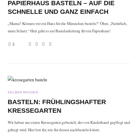
PAPIERHAUS BASTELN – AUF DIE
SCHNELLE UND GANZ EINFACH
„Mama? Können wir ein Haus für die Männchen basteln?“ Öhm. „Natürlich,
mein Schatz.“ Hier geht es zur Bastelanleitung für ein Papierhaus!
3
SELBER MACHEN
BASTELN: FRÜHLINGSHAFTER
KRESSEGARTEN
Wir haben uns einen Kressegarten gebastelt, der von Kinderhand gepflegt und
gehegt wird. Hier lest ihr, wie ihr diesen nachbasteln könnt.