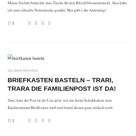
Meine Tochter brauchte eine Tasche für den Blockflötenunterricht. Also habe
ich eine schnelle Notentasche genäht. Hier gibt’s die Anleitung!
3
SELBER MACHEN
BRIEFKASTEN BASTELN – TRARI,
TRARA DIE FAMILIENPOST IST DA!
Trari, trara die Post ist da! Lies jetzt, wie ein leerer Schuhkarton zum
Kinderzimmer-Briefkasten wird und bastel diesen ganz einfach nach.
2