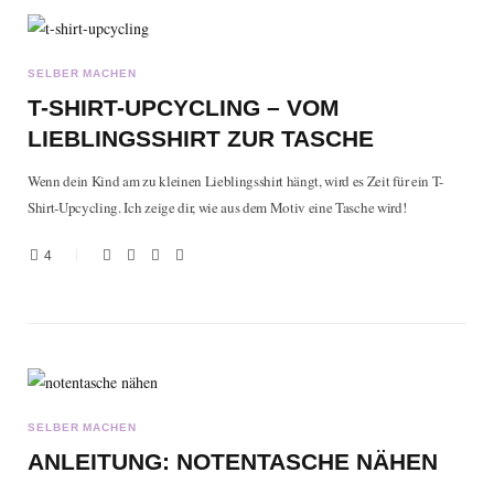
b
t
a
e
o
e
g
r
SELBER MACHEN
T-SHIRT-UPCYCLING – VOM
o
r
r
e
LIEBLINGSSHIRT ZUR TASCHE
Wenn dein Kind am zu kleinen Lieblingsshirt hängt, wird es Zeit für ein T-
k
a
s
Shirt-Upcycling. Ich zeige dir, wie aus dem Motiv eine Tasche wird!
m
t
4
SELBER MACHEN
ANLEITUNG: NOTENTASCHE NÄHEN