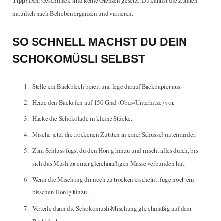
Tipp:
Dem Geschmack sind keine Grenzen gesetzt. Du kannst die Zutaten
natürlich nach Belieben ergänzen und variieren.
SO SCHNELL MACHST DU DEIN
SCHOKOMÜSLI SELBST
Stelle ein Backblech bereit und lege darauf Backpapier aus.
Heize den Backofen auf 150 Grad (Ober-/Unterhitze) vor.
Hacke die Schokolade in kleine Stücke.
Mische jetzt die trockenen Zutaten in einer Schüssel miteinander.
Zum Schluss fügst du den Honig hinzu und mischt alles durch, bis
sich das Müsli zu einer gleichmäßigen Masse verbunden hat.
Wenn die Mischung dir noch zu trocken erscheint, füge noch ein
bisschen Honig hinzu.
Verteile dann die Schokomüsli-Mischung gleichmäßig auf dem
Backblech.