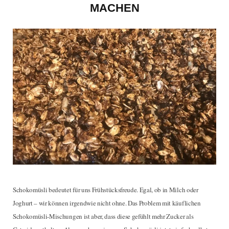
e
t
t
t
MACHEN
b
t
a
e
o
e
g
r
o
r
r
e
k
a
s
m
t
Schokomüsli bedeutet für uns Frühstücksfreude. Egal, ob in Milch oder
Joghurt – wir können irgendwie nicht ohne. Das Problem mit käuflichen
Schokomüsli-Mischungen ist aber, dass diese gefühlt mehr Zucker als