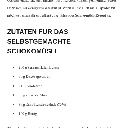
Getreide enthalten. Also machen wir unser Schokomüsli jetzt einfach selbst.
Da wissen wir wenigstens was drin ist. Wenn du das auch mal ausprobieren
Schokomüsli-Rezept
möchtest, schau dir unbedingt unser folgendes
an.
ZUTATEN FÜR DAS
SELBSTGEMACHTE
SCHOKOMÜSLI
200 g kernige Haferflocken
50 g Kokos (geraspelt)
2 EL Bio-Kakao
30 g gehackte Mandeln
35 g Zartbitterschokolade (85%)
100 g Honig