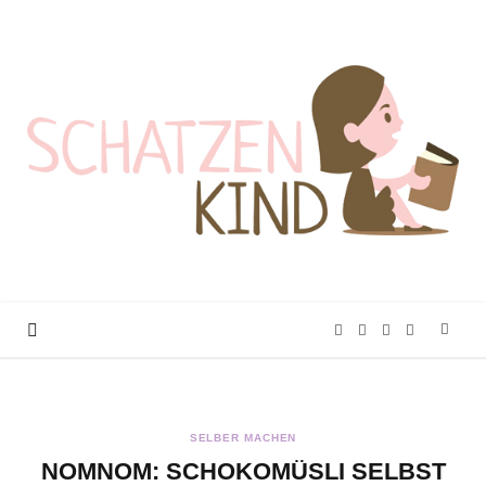
F
T
I
P
a
w
n
i
SELBER MACHEN
c
i
s
n
NOMNOM: SCHOKOMÜSLI SELBST