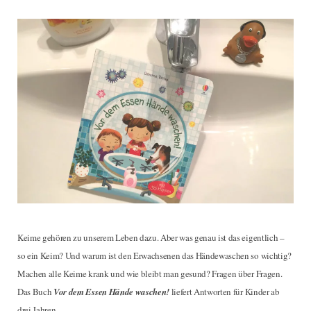
e
t
t
t
b
t
a
e
o
e
g
r
o
r
r
e
k
a
s
m
t
Keime gehören zu unserem Leben dazu. Aber was genau ist das eigentlich –
so ein Keim? Und warum ist den Erwachsenen das Händewaschen so wichtig?
Machen alle Keime krank und wie bleibt man gesund? Fragen über Fragen.
Das Buch
Vor dem Essen Hände waschen!
liefert Antworten für Kinder ab
drei Jahren.