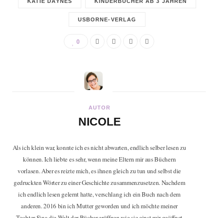
KATIE DAYNES
KINDERBÜCHER AB 3 JAHREN
USBORNE-VERLAG
0
AUTOR
NICOLE
Als ich klein war, konnte ich es nicht abwarten, endlich selber lesen zu
können. Ich liebte es sehr, wenn meine Eltern mir aus Büchern
vorlasen. Aber es reizte mich, es ihnen gleich zu tun und selbst die
gedruckten Wörter zu einer Geschichte zusammenzusetzen. Nachdem
ich endlich lesen gelernt hatte, verschlang ich ein Buch nach dem
anderen. 2016 bin ich Mutter geworden und ich möchte meiner
Tochter Sina die Welt der Bücher eröffnen wie sie einst mir geöffnet