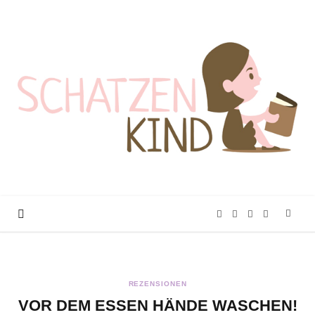
F
T
I
P
a
w
n
i
REZENSIONEN
c
i
s
n
VOR DEM ESSEN HÄNDE WASCHEN!