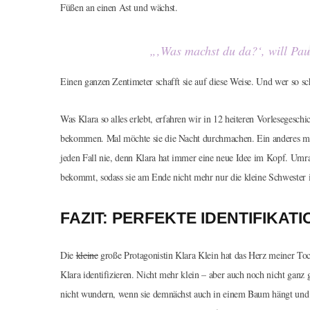
Füßen an einen Ast und wächst.
„‚Was machst du da?‘, will Paul
Einen ganzen Zentimeter schafft sie auf diese Weise. Und wer so sch
Was Klara so alles erlebt, erfahren wir in 12 heiteren Vorlesegesch
bekommen. Mal möchte sie die Nacht durchmachen. Ein anderes ma
jeden Fall nie, denn Klara hat immer eine neue Idee im Kopf. Umr
bekommt, sodass sie am Ende nicht mehr nur die kleine Schwester i
FAZIT: PERFEKTE IDENTIFIKAT
Die
kleine
große Protagonistin Klara Klein hat das Herz meiner Toch
Klara identifizieren. Nicht mehr klein – aber auch noch nicht ganz
nicht wundern, wenn sie demnächst auch in einem Baum hängt und a