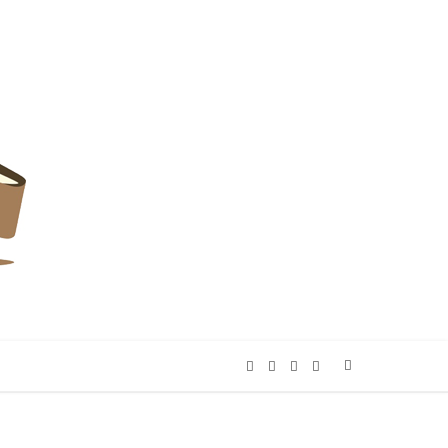
F
T
I
P
a
w
n
i