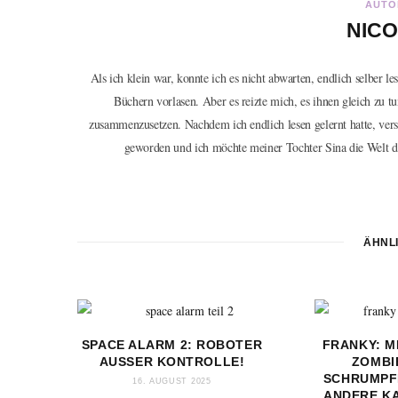
AUTO
NICO
Als ich klein war, konnte ich es nicht abwarten, endlich selber l
Büchern vorlasen. Aber es reizte mich, es ihnen gleich zu t
zusammenzusetzen. Nachdem ich endlich lesen gelernt hatte, ver
geworden und ich möchte meiner Tochter Sina die Welt de
ÄHNL
SPACE ALARM 2: ROBOTER
FRANKY: M
AUSSER KONTROLLE!
ZOMBIE
SCHRUMPF
16. AUGUST 2025
ANDERE K