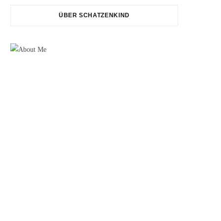
c
i
s
n
ÜBER SCHATZENKIND
e
t
t
t
b
t
a
e
o
e
g
r
o
r
r
e
k
a
s
m
t