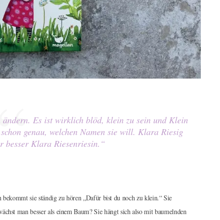
ndern. Es ist wirklich blöd, klein zu sein und Klein
 schon genau, welchen Namen sie will. Klara Riesig
r besser Klara Riesenriesin.“
ch bekommt sie ständig zu hören „Dafür bist du noch zu klein.“ Sie
 wächst man besser als einem Baum? Sie hängt sich also mit baumelnden