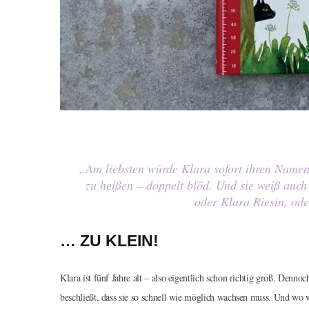
„Am liebsten würde Klara sofort ihren Namen ä
zu heißen – doppelt blöd. Und sie weiß auch
oder Klara Riesin, ode
… ZU KLEIN!
Klara ist fünf Jahre alt – also eigentlich schon richtig groß. Denno
beschließt, dass sie so schnell wie möglich wachsen muss. Und wo