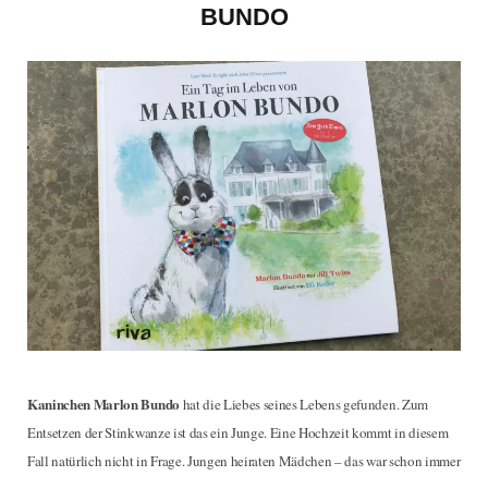
e
t
t
t
BUNDO
b
t
a
e
o
e
g
r
o
r
r
e
k
a
s
m
t
Kaninchen Marlon Bundo
hat die Liebes seines Lebens gefunden. Zum
Entsetzen der Stinkwanze ist das ein Junge. Eine Hochzeit kommt in diesem
Fall natürlich nicht in Frage. Jungen heiraten Mädchen – das war schon immer