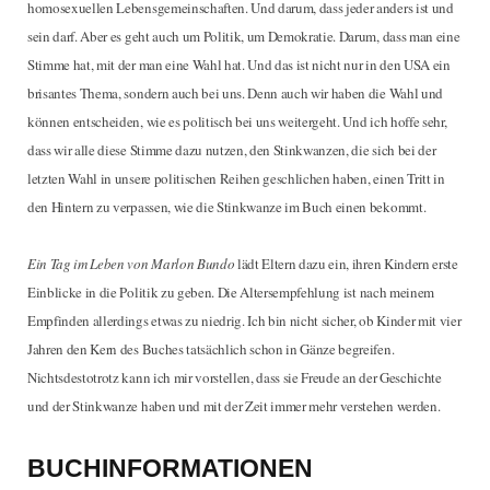
homosexuellen Lebensgemeinschaften. Und darum, dass jeder anders ist und
sein darf. Aber es geht auch um Politik, um Demokratie. Darum, dass man eine
Stimme hat, mit der man eine Wahl hat. Und das ist nicht nur in den USA ein
brisantes Thema, sondern auch bei uns. Denn auch wir haben die Wahl und
können entscheiden, wie es politisch bei uns weitergeht. Und ich hoffe sehr,
dass wir alle diese Stimme dazu nutzen, den Stinkwanzen, die sich bei der
letzten Wahl in unsere politischen Reihen geschlichen haben, einen Tritt in
den Hintern zu verpassen, wie die Stinkwanze im Buch einen bekommt.
Ein Tag im Leben von Marlon Bundo
lädt Eltern dazu ein, ihren Kindern erste
Einblicke in die Politik zu geben. Die Altersempfehlung ist nach meinem
Empfinden allerdings etwas zu niedrig. Ich bin nicht sicher, ob Kinder mit vier
Jahren den Kern des Buches tatsächlich schon in Gänze begreifen.
Nichtsdestotrotz kann ich mir vorstellen, dass sie Freude an der Geschichte
und der Stinkwanze haben und mit der Zeit immer mehr verstehen werden.
BUCHINFORMATIONEN