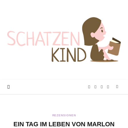
F
T
I
P
a
w
n
i
REZENSIONEN
c
i
s
n
EIN TAG IM LEBEN VON MARLON