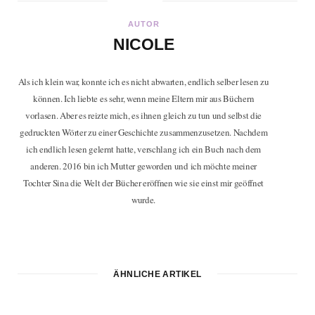
AUTOR
NICOLE
Als ich klein war, konnte ich es nicht abwarten, endlich selber lesen zu
können. Ich liebte es sehr, wenn meine Eltern mir aus Büchern
vorlasen. Aber es reizte mich, es ihnen gleich zu tun und selbst die
gedruckten Wörter zu einer Geschichte zusammenzusetzen. Nachdem
ich endlich lesen gelernt hatte, verschlang ich ein Buch nach dem
anderen. 2016 bin ich Mutter geworden und ich möchte meiner
Tochter Sina die Welt der Bücher eröffnen wie sie einst mir geöffnet
wurde.
ÄHNLICHE ARTIKEL