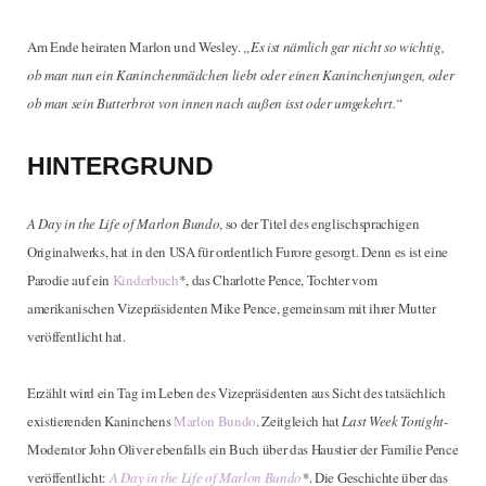
Am Ende heiraten Marlon und Wesley.
„Es ist nämlich gar nicht so wichtig,
ob man nun ein Kaninchenmädchen liebt oder einen Kaninchenjungen, oder
ob man sein Butterbrot von innen nach außen isst oder umgekehrt.“
HINTERGRUND
A Day in the Life of Marlon Bundo
, so der Titel des englischsprachigen
Originalwerks, hat in den USA für ordentlich Furore gesorgt. Denn es ist eine
Parodie auf ein
Kinderbuch
*, das Charlotte Pence, Tochter vom
amerikanischen Vizepräsidenten Mike Pence, gemeinsam mit ihrer Mutter
veröffentlicht hat.
Erzählt wird ein Tag im Leben des Vizepräsidenten aus Sicht des tatsächlich
existierenden Kaninchens
Marlon Bundo
. Zeitgleich hat
Last Week Tonight
-
Moderator John Oliver ebenfalls ein Buch über das Haustier der Familie Pence
veröffentlicht:
A Day in the Life of Marlon Bundo
*
. Die Geschichte über das