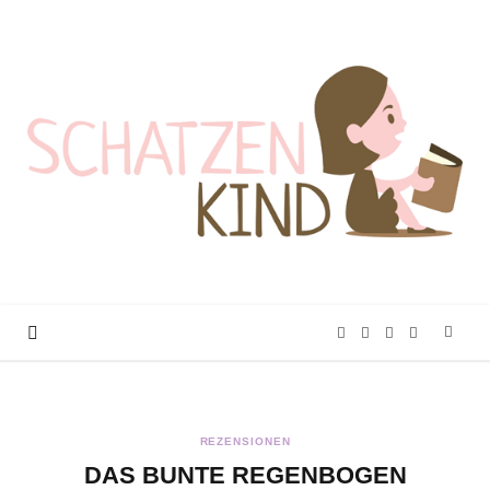
F
T
I
P
a
w
n
i
REZENSIONEN
c
i
s
n
DAS BUNTE REGENBOGEN