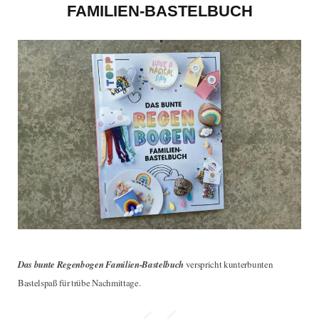
e
t
t
t
FAMILIEN-BASTELBUCH
b
t
a
e
o
e
g
r
o
r
r
e
k
a
s
m
t
Das bunte Regenbogen Familien-Bastelbuch
verspricht kunterbunten
Bastelspaß für trübe Nachmittage.