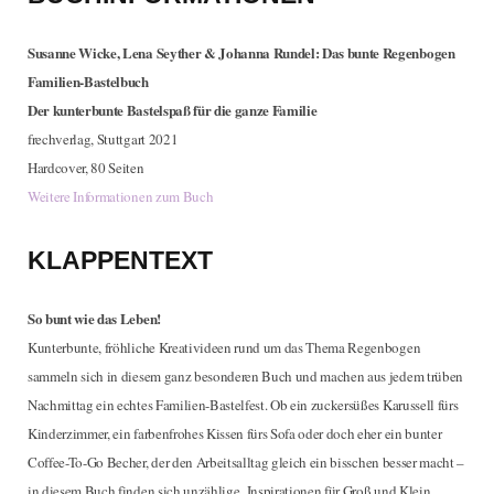
Susanne Wicke, Lena Seyther & Johanna Rundel: Das bunte Regenbogen
Familien-Bastelbuch
Der kunterbunte Bastelspaß für die ganze Familie
frechverlag, Stuttgart 2021
Hardcover, 80 Seiten
Weitere Informationen zum Buch
KLAPPENTEXT
So bunt wie das Leben!
Kunterbunte, fröhliche Kreativideen rund um das Thema Regenbogen
sammeln sich in diesem ganz besonderen Buch und machen aus jedem trüben
Nachmittag ein echtes Familien-Bastelfest. Ob ein zuckersüßes Karussell fürs
Kinderzimmer, ein farbenfrohes Kissen fürs Sofa oder doch eher ein bunter
Coffee-To-Go Becher, der den Arbeitsalltag gleich ein bisschen besser macht –
in diesem Buch finden sich unzählige Inspirationen für Groß und Klein.