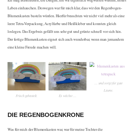
Leben einhauchen. Deswegen war für mich klar, dass wir den Regenbogen-
Blumenkasten basteln würden. Hierfür brauchten wir nicht viel mehr als eine
leere Tetra-Verpackung, Acrylfarbe und Heißkleber und konnten gleich
loslegen. Das Ergebnis gefällt uns sehr gut und grünte schnell vor sich hin.
Der fertige Blumenkasten eignet sich auch wunderbar, wenn man jemandem
eine kleine Freude machen will.
… und sorgt für gute
Laune.
Frisch gebastelt.
Es wächst …
DIE REGENBOGENKRONE
Was für mich der Blumenkasten war, war für meine Tochter die