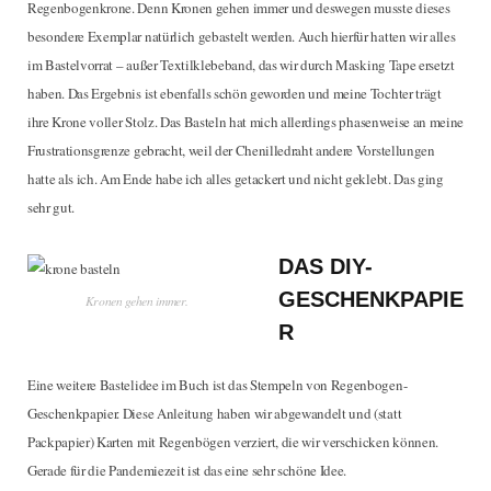
Regenbogenkrone. Denn Kronen gehen immer und deswegen musste dieses
besondere Exemplar natürlich gebastelt werden. Auch hierfür hatten wir alles
im Bastelvorrat – außer Textilklebeband, das wir durch Masking Tape ersetzt
haben. Das Ergebnis ist ebenfalls schön geworden und meine Tochter trägt
ihre Krone voller Stolz. Das Basteln hat mich allerdings phasenweise an meine
Frustrationsgrenze gebracht, weil der Chenilledraht andere Vorstellungen
hatte als ich. Am Ende habe ich alles getackert und nicht geklebt. Das ging
sehr gut.
DAS DIY-
GESCHENKPAPIE
Kronen gehen immer.
R
Eine weitere Bastelidee im Buch ist das Stempeln von Regenbogen-
Geschenkpapier. Diese Anleitung haben wir abgewandelt und (statt
Packpapier) Karten mit Regenbögen verziert, die wir verschicken können.
Gerade für die Pandemiezeit ist das eine sehr schöne Idee.