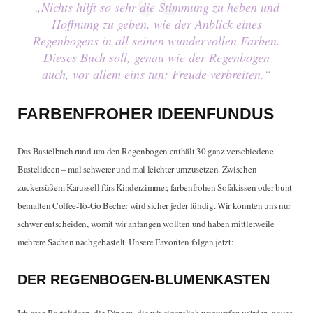
„Nichts hilft so sehr die Stimmung zu heben und
Hoffnung zu geben, wie der Anblick eines
Regenbogens in all seinen wundervollen Farben.
Dieses Buch soll, genau wie der Regenbogen
auch, vor allem eins tun: Freude verbreiten.“
FARBENFROHER IDEENFUNDUS
Das Bastelbuch rund um den Regenbogen enthält 30 ganz verschiedene
Bastelideen – mal schwerer und mal leichter umzusetzen. Zwischen
zuckersüßem Karussell fürs Kinderzimmer, farbenfrohen Sofakissen oder bunt
bemalten Coffee-To-Go Becher wird sicher jeder fündig. Wir konnten uns nur
schwer entscheiden, womit wir anfangen wollten und haben mittlerweile
mehrere Sachen nachgebastelt. Unsere Favoriten folgen jetzt:
DER REGENBOGEN-BLUMENKASTEN
Ich mag Bastelideen, die Dingen, die wir eigentlich wegwerfen würden, neues