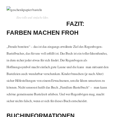
Eine tolle und einfache Idee.
FAZIT:
FARBEN MACHEN FROH
„Freude bereiten“ – das ist das eingangs erwähnte Ziel des Regenbogen-
Bastelbuches, das für uns voll erfüllt ist. Das Buch ist ein toller Ideenfundus,
in dem sicher jeder etwas für sich findet. Der Regenbogen als
Hoffnungssymbol macht einfach gute Laune und die kann man mitsamt den
Basteleien auch wunderbar verschenken. Kinder brauchen (je nach Alter)
sicher Hilfestellungen von einem Erwachsenen, um die Ideen umsetzen zu
können. Nicht umsonst heißt das Buch „Familien-Bastelbuch“ – man kann
schöne gemeinsame Bastelzeit erleben. Und wer Regenbögen mag, macht
sicher nichts falsch, wenn er sich für dieses Buch entscheidet.
BUCHINFORMATIONEN