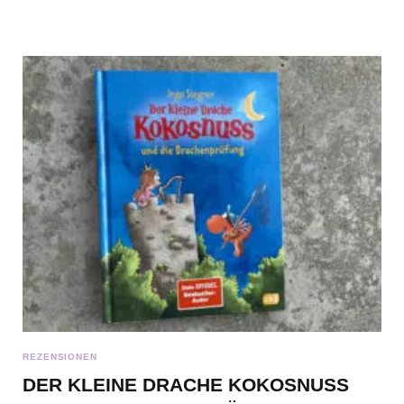
e
t
t
t
b
t
a
e
o
e
g
r
o
r
r
e
k
a
s
m
t
REZENSIONEN
DER KLEINE DRACHE KOKOSNUSS